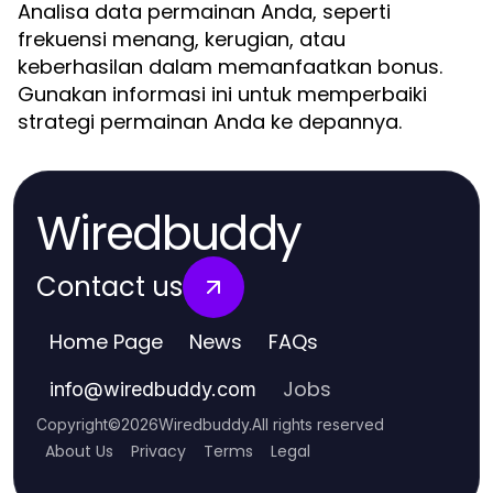
Analisa data permainan Anda, seperti
frekuensi menang, kerugian, atau
keberhasilan dalam memanfaatkan bonus.
Gunakan informasi ini untuk memperbaiki
strategi permainan Anda ke depannya.
Wiredbuddy
Contact us
Home Page
News
FAQs
Jobs
info
@
wiredbuddy.com
Copyright
©
2026
Wiredbuddy
.
All rights reserved
About Us
Privacy
Terms
Legal