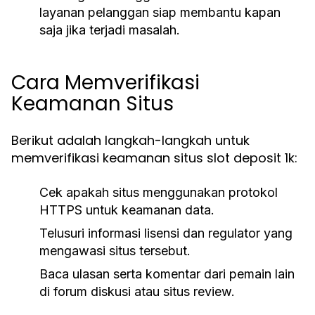
layanan pelanggan siap membantu kapan
saja jika terjadi masalah.
Cara Memverifikasi
Keamanan Situs
Berikut adalah langkah-langkah untuk
memverifikasi keamanan situs slot deposit 1k:
Cek apakah situs menggunakan protokol
HTTPS untuk keamanan data.
Telusuri informasi lisensi dan regulator yang
mengawasi situs tersebut.
Baca ulasan serta komentar dari pemain lain
di forum diskusi atau situs review.