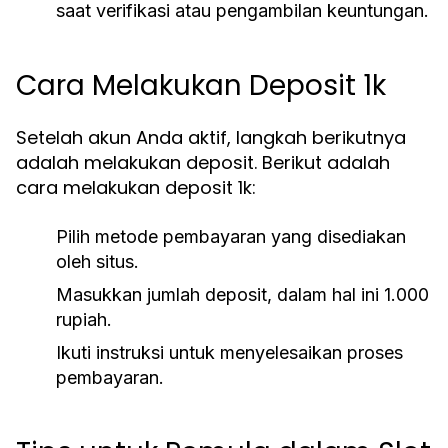
saat verifikasi atau pengambilan keuntungan.
Cara Melakukan Deposit 1k
Setelah akun Anda aktif, langkah berikutnya
adalah melakukan deposit. Berikut adalah
cara melakukan deposit 1k:
Pilih metode pembayaran yang disediakan
oleh situs.
Masukkan jumlah deposit, dalam hal ini 1.000
rupiah.
Ikuti instruksi untuk menyelesaikan proses
pembayaran.