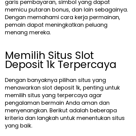
garis pembayaran, simbol yang dapat
memicu putaran bonus, dan lain sebagainya.
Dengan memahami cara kerja permainan,
pemain dapat meningkatkan peluang
menang mereka.
Memilih Situs Slot
Deposit 1k Terpercaya
Dengan banyaknya pilihan situs yang
menawarkan slot deposit 1k, penting untuk
memilih situs yang terpercaya agar
pengalaman bermain Anda aman dan
menyenangkan. Berikut adalah beberapa
kriteria dan langkah untuk menentukan situs
yang baik.