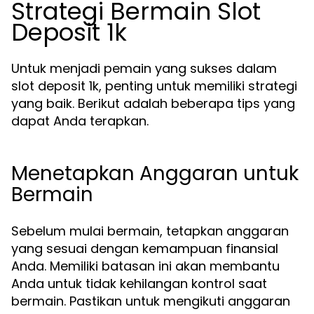
Strategi Bermain Slot
Deposit 1k
Untuk menjadi pemain yang sukses dalam
slot deposit 1k, penting untuk memiliki strategi
yang baik. Berikut adalah beberapa tips yang
dapat Anda terapkan.
Menetapkan Anggaran untuk
Bermain
Sebelum mulai bermain, tetapkan anggaran
yang sesuai dengan kemampuan finansial
Anda. Memiliki batasan ini akan membantu
Anda untuk tidak kehilangan kontrol saat
bermain. Pastikan untuk mengikuti anggaran