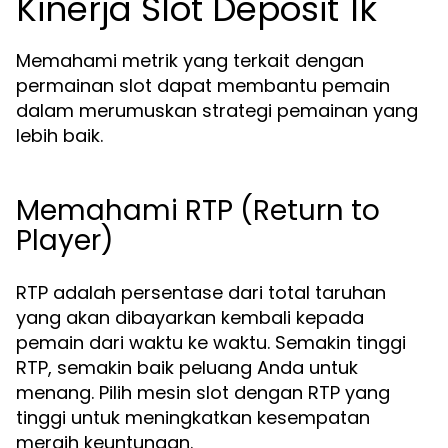
Kinerja Slot Deposit 1k
Memahami metrik yang terkait dengan
permainan slot dapat membantu pemain
dalam merumuskan strategi pemainan yang
lebih baik.
Memahami RTP (Return to
Player)
RTP adalah persentase dari total taruhan
yang akan dibayarkan kembali kepada
pemain dari waktu ke waktu. Semakin tinggi
RTP, semakin baik peluang Anda untuk
menang. Pilih mesin slot dengan RTP yang
tinggi untuk meningkatkan kesempatan
meraih keuntungan.