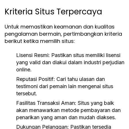
Kriteria Situs Terpercaya
Untuk memastikan keamanan dan kualitas
pengalaman bermain, pertimbangkan kriteria
berikut ketika memilih situs:
Lisensi Resmi:
Pastikan situs memiliki lisensi
yang valid dan diakui dalam industri perjudian
online.
Reputasi Positif:
Cari tahu ulasan dan
testimoni dari pemain lain mengenai situs
tersebut.
Fasilitas Transaksi Aman:
Situs yang baik
akan menawarkan metode pembayaran dan
penarikan yang aman dan mudah diakses.
Dukungan Pelanggan:
Pastikan tersedia