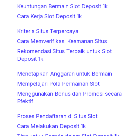
Keuntungan Bermain Slot Deposit 1k
Cara Kerja Slot Deposit 1k
Kriteria Situs Terpercaya
Cara Memverifikasi Keamanan Situs
Rekomendasi Situs Terbaik untuk Slot
Deposit 1k
Menetapkan Anggaran untuk Bermain
Mempelajari Pola Permainan Slot
Menggunakan Bonus dan Promosi secara
Efektif
Proses Pendaftaran di Situs Slot
Cara Melakukan Deposit 1k