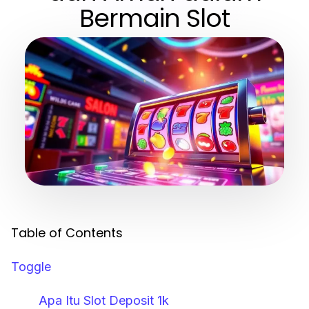
Bermain Slot
Table of Contents
Toggle
Apa Itu Slot Deposit 1k