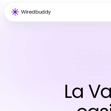
Wiredbuddy
La Va