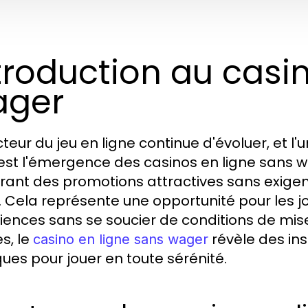
troduction au casi
ager
cteur du jeu en ligne continue d'évoluer, et
est l'émergence des casinos en ligne sans
frant des promotions attractives sans exigenc
. Cela représente une opportunité pour les j
iences sans se soucier de conditions de mis
s, le
révèle des ins
casino en ligne sans wager
ques pour jouer en toute sérénité.