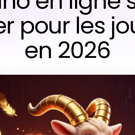
ino en ligne 
r pour les jo
en 2026