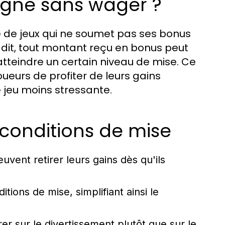
ligne sans wager ?
e de jeux qui ne soumet pas ses bonus
 dit, tout montant reçu en bonus peut
 atteindre un certain niveau de mise. Ce
ueurs de profiter de leurs gains
jeu moins stressante.
conditions de mise
uvent retirer leurs gains dès qu'ils
tions de mise, simplifiant ainsi le
r sur le divertissement plutôt que sur le