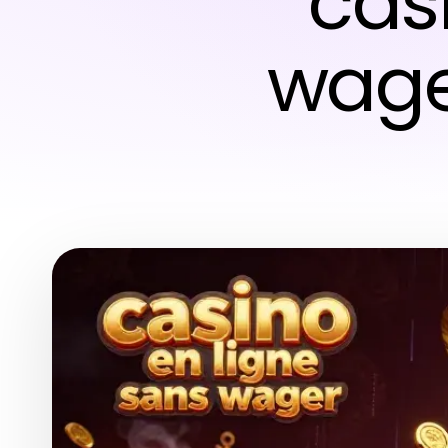
cas
wage