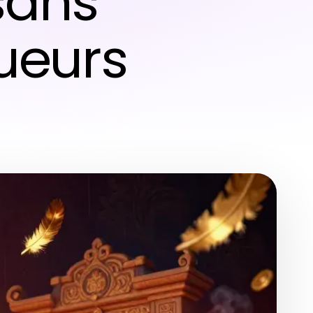
sans
ueurs