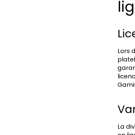
li
Lic
Lors d
plate
garan
licen
Gamin
Var
La di