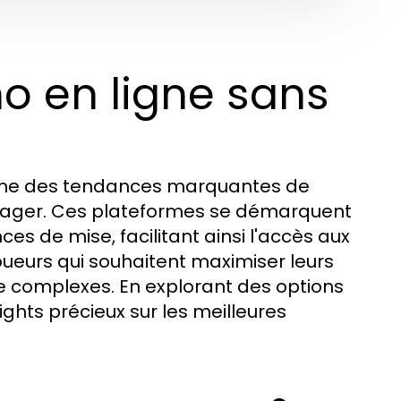
no en ligne sans
 l'une des tendances marquantes de
 wager. Ces plateformes se démarquent
es de mise, facilitant ainsi l'accès aux
oueurs qui souhaitent maximiser leurs
e complexes. En explorant des options
ights précieux sur les meilleures