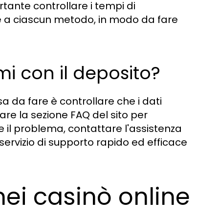
rtante controllare i tempi di
e a ciascun metodo, in modo da fare
mi con il deposito?
a da fare è controllare che i dati
tare la sezione FAQ del sito per
e il problema, contattare l'assistenza
 servizio di supporto rapido ed efficace
ei casinò online