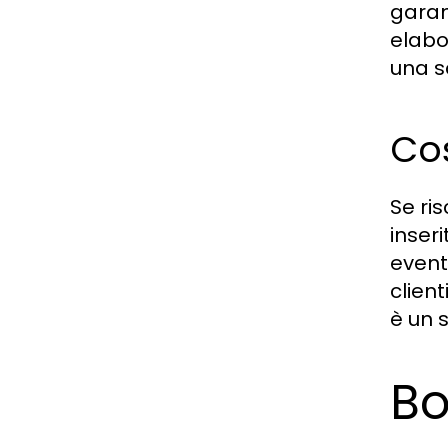
garan
elabo
una s
Cos
Se ri
inseri
event
client
è un 
Bo