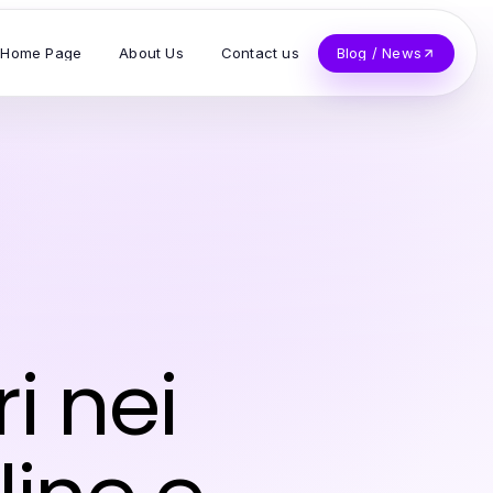
Home Page
About Us
Contact us
Blog / News
i nei