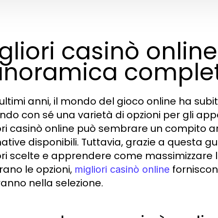
gliori casinò online
noramica comple
 ultimi anni, il mondo del gioco online ha subi
ndo con sé una varietà di opzioni per gli appas
ori casinò online può sembrare un compito 
ative disponibili. Tuttavia, grazie a questa g
ori scelte e apprendere come massimizzare l
rano le opzioni,
forniscon
migliori casinò online
ranno nella selezione.