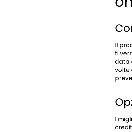
on
Com
Il pr
ti ver
data 
volte
preve
Opz
I migl
credi