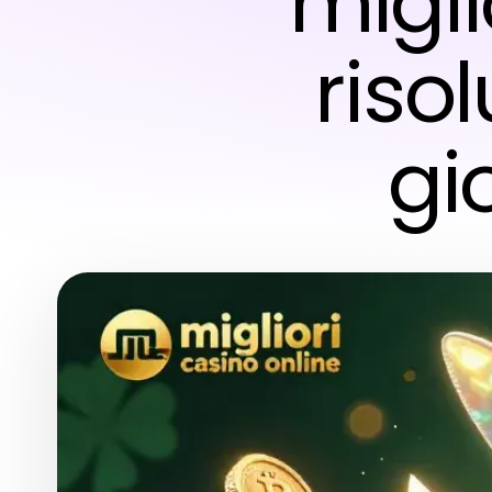
migli
risol
gi