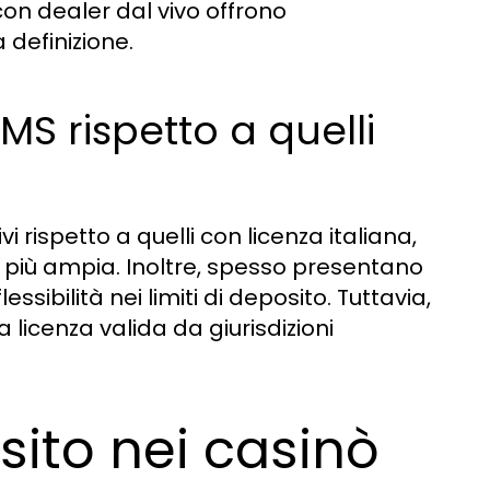
 con dealer dal vivo offrono
a definizione.
S rispetto a quelli
 rispetto a quelli con licenza italiana,
 più ampia. Inoltre, spesso presentano
sibilità nei limiti di deposito. Tuttavia,
licenza valida da giurisdizioni
sito nei casinò