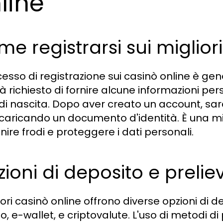
line
e registrarsi sui miglior
ocesso di registrazione sui casinò online è ge
rà richiesto di fornire alcune informazioni pe
di nascita. Dopo aver creato un account, sarà 
 caricando un documento d'identità. È una mi
nire frodi e proteggere i dati personali.
ioni di deposito e prelie
iori casinò online offrono diverse opzioni di de
to, e-wallet, e criptovalute. L'uso di metodi 