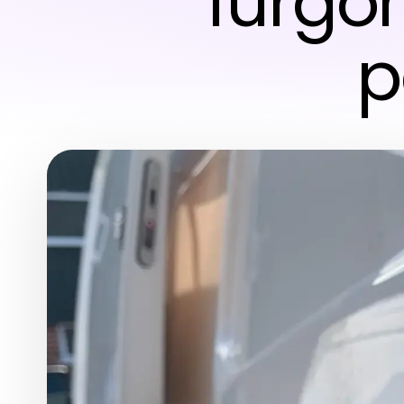
furgon
p