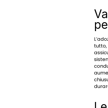
Va
pe
L’ado
tutto,
assic
sistem
condu
aumen
chius
durare
Le