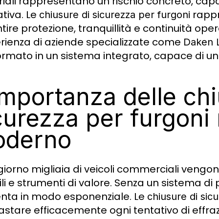
iali rappresentano un rischio concreto, capa
ativa. Le
rappr
chiusure di sicurezza per furgoni
tire protezione, tranquillità e continuità ope
erienza di aziende specializzate come
Daken 
ormato in un sistema integrato, capace di unir
importanza delle chi
curezza per furgoni
oderno
iorno migliaia di veicoli commerciali vengono u
li e strumenti di valore. Senza un sistema di p
ta in modo esponenziale. Le
chiusure di sic
astare efficacemente ogni tentativo di effrazi