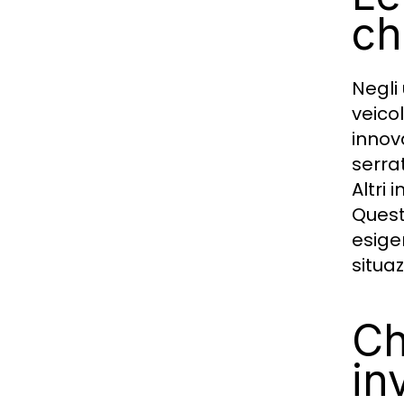
ch
Negli
veico
innova
serra
Altri 
Quest
esige
situaz
Ch
in