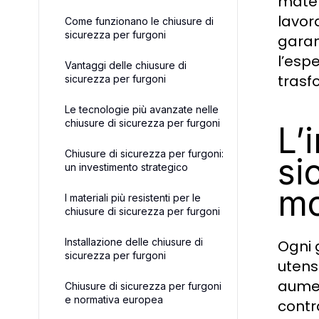
mater
lavor
Come funzionano le chiusure di
sicurezza per furgoni
garan
l’esp
Vantaggi delle chiusure di
trasf
sicurezza per furgoni
Le tecnologie più avanzate nelle
chiusure di sicurezza per furgoni
L’
Chiusure di sicurezza per furgoni:
si
un investimento strategico
m
I materiali più resistenti per le
chiusure di sicurezza per furgoni
Installazione delle chiusure di
Ogni g
sicurezza per furgoni
utensi
aumen
Chiusure di sicurezza per furgoni
e normativa europea
contr