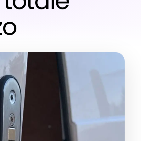
 totale
zo