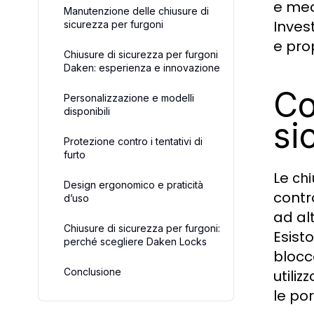
e mec
Manutenzione delle chiusure di
Inves
sicurezza per furgoni
e prop
Chiusure di sicurezza per furgoni
Daken: esperienza e innovazione
Co
Personalizzazione e modelli
disponibili
si
Protezione contro i tentativi di
furto
Le
chi
Design ergonomico e praticità
contro
d’uso
ad al
Chiusure di sicurezza per furgoni:
Esist
perché scegliere Daken Locks
blocc
Conclusione
utili
le po