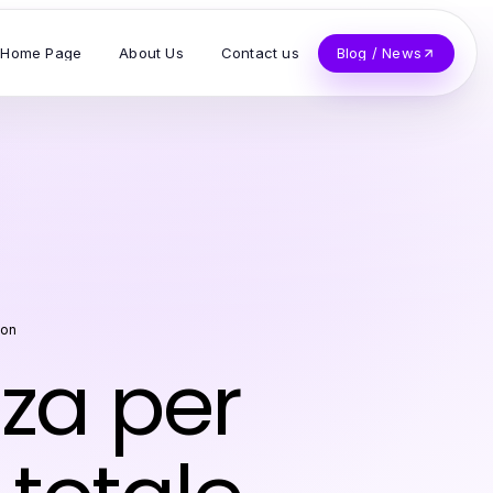
Home Page
About Us
Contact us
Blog / News
son
zza per