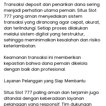
Transaksi deposit dan penarikan dana sering
menjadi perhatian utama pemain. Situs Slot
777 yang aman menyediakan sistem
transaksi yang dirancang agar cepat, akurat,
dan terlindungi. Setiap proses dilakukan
melalui sistem digital yang terstruktur,
sehingga meminimalkan kesalahan dan risiko
keterlambatan.
Keamanan transaksi ini memberikan
kepastian bahwa dana pemain dikelola
dengan baik dan profesional.
Layanan Pelanggan yang Siap Membantu
Situs Slot 777 paling aman dan terjamin juga
ditandai dengan keberadaan layanan
pelanggan yang responsif. Tim dukungan