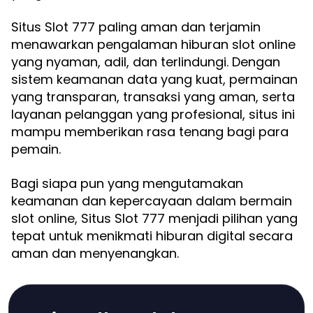
Situs Slot 777 paling aman dan terjamin
menawarkan pengalaman hiburan slot online
yang nyaman, adil, dan terlindungi. Dengan
sistem keamanan data yang kuat, permainan
yang transparan, transaksi yang aman, serta
layanan pelanggan yang profesional, situs ini
mampu memberikan rasa tenang bagi para
pemain.
Bagi siapa pun yang mengutamakan
keamanan dan kepercayaan dalam bermain
slot online, Situs Slot 777 menjadi pilihan yang
tepat untuk menikmati hiburan digital secara
aman dan menyenangkan.