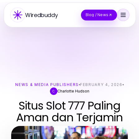
Wiredbuddy
Blog / News
NEWS & MEDIA PUBLISHERS
FEBRUARY 4, 2026
Charlotte Hudson
C
Situs Slot 777 Paling
Aman dan Terjamin